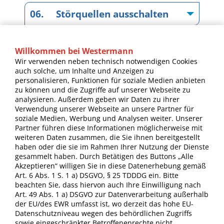
06. Störquellen ausschalten
07. Wiederholen zum richtigen
Willkommen bei Westermann
Zeitpunkt
Wir verwenden neben technisch notwendigen Cookies
auch solche, um Inhalte und Anzeigen zu
personalisieren, Funktionen für soziale Medien anbieten
08. Den Ernstfall proben
zu können und die Zugriffe auf unserer Webseite zu
analysieren. Außerdem geben wir Daten zu ihrer
Verwendung unserer Webseite an unsere Partner für
09. Am Tag vor der
soziale Medien, Werbung und Analysen weiter. Unserer
Abschlussprüfung
Partner führen diese Informationen möglicherweise mit
weiteren Daten zusammen, die Sie ihnen bereitgestellt
haben oder die sie im Rahmen Ihrer Nutzung der Dienste
10. Tipps zur schriftlichen
gesammelt haben. Durch Betätigen des Buttons „Alle
Prüfung
Akzeptieren“ willigen Sie in diese Datenerhebung gemäß
Art. 6 Abs. 1 S. 1 a) DSGVO, § 25 TDDDG ein. Bitte
beachten Sie, dass hiervon auch Ihre Einwilligung nach
11. Tipps zur mündlichen
Art. 49 Abs. 1 a) DSGVO zur Datenverarbeitung außerhalb
der EU/des EWR umfasst ist, wo derzeit das hohe EU-
Prüfung
Datenschutzniveau wegen des behördlichen Zugriffs
sowie eingeschränkter Betroffenenrechte nicht