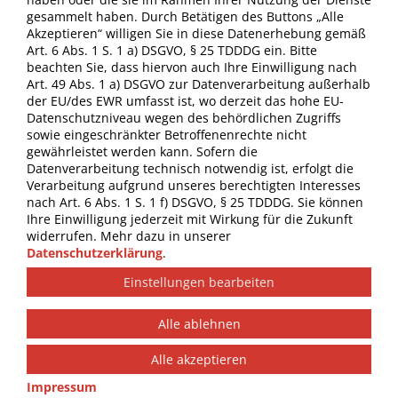
gesammelt haben. Durch Betätigen des Buttons „Alle
Akzeptieren“ willigen Sie in diese Datenerhebung gemäß
Art. 6 Abs. 1 S. 1 a) DSGVO, § 25 TDDDG ein. Bitte
beachten Sie, dass hiervon auch Ihre Einwilligung nach
Art. 49 Abs. 1 a) DSGVO zur Datenverarbeitung außerhalb
*Pflichtfelder
der EU/des EWR umfasst ist, wo derzeit das hohe EU-
Datenschutzniveau wegen des behördlichen Zugriffs
sowie eingeschränkter Betroffenenrechte nicht
gewährleistet werden kann. Sofern die
Datenverarbeitung technisch notwendig ist, erfolgt die
Verarbeitung aufgrund unseres berechtigten Interesses
nach Art. 6 Abs. 1 S. 1 f) DSGVO, § 25 TDDDG. Sie können
Ihre Einwilligung jederzeit mit Wirkung für die Zukunft
widerrufen. Mehr dazu in unserer
Datenschutzerklärung
.
Startseite
Technische Hinweise
Einstellungen bearbeiten
Kontakt
Alle ablehnen
Alle akzeptieren
Impressum
Datenschutz
AGB/Widerruf
© 2024 Westermann
Impressum